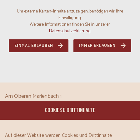
Um externe Karten-Inhalte anzuzeigen, benötigen wir Ihre
Einwilligung.
Weitere Informationen finden Sie in unserer
Datenschutzerklärung.
EINMAL ERLAUBEN
IMMER ERLAUBEN
Am Oberen Marienbach 1
97421
Schweinfurt
COOKIES & DRITTINHALTE
Bayern
DE
Tel:
09721 185355
Auf dieser Website werden Cookies und Drittinhalte