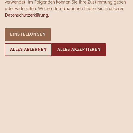
verwendet. Im Folgenden können Sie Ihre Zustimmung geben
oder widerrufen. Weitere Informationen finden Sie in unserer
Montag:
07:00 - 19:00
Datenschutzerklärung.
Dienstag:
07:00 - 19:00
Mittwoch:
07:00 - 19:00
Donnerstag:
07:00 - 19:00
EINSTELLUNGEN
Freitag:
07:00 - 19:00
Samstag:
07:00 - 19:00
ALLES ABLEHNEN
ALLES AKZEPTIEREN