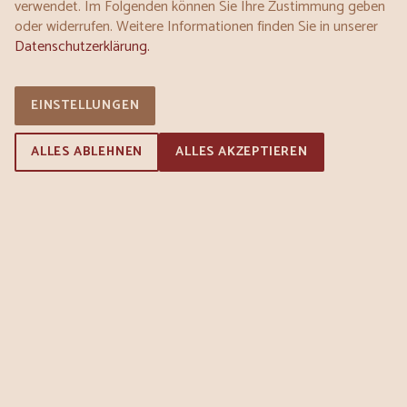
verwendet. Im Folgenden können Sie Ihre Zustimmung geben
oder widerrufen. Weitere Informationen finden Sie in unserer
Montag:
07:00 - 20:00
Datenschutzerklärung.
Dienstag:
07:00 - 20:00
Mittwoch:
07:00 - 20:00
Donnerstag:
07:00 - 20:00
EINSTELLUNGEN
Freitag:
07:00 - 20:00
Samstag:
07:00 - 20:00
ALLES ABLEHNEN
ALLES AKZEPTIEREN