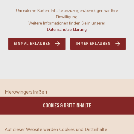
Um externe Karten-Inhalte anzuzeigen, benötigen wir Ihre
Einwilligung.
Weitere Informationen finden Sie in unserer
Datenschutzerklärung.
EINMAL ERLAUBEN
IMMER ERLAUBEN
Merowingerstraße 1
97297
Waldbüttelbrunn
COOKIES & DRITTINHALTE
Bayern
DE
Tel:
0931 46533660
Auf dieser Website werden Cookies und Drittinhalte