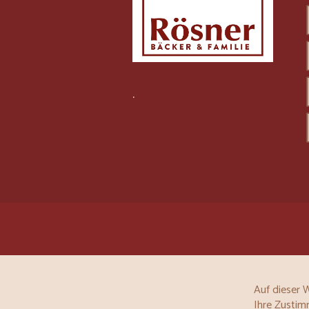
.
Auf dieser 
Ihre Zustim