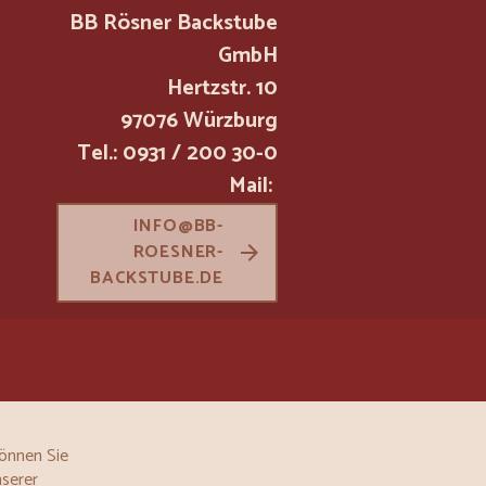
BB Rösner Backstube
GmbH
Hertzstr. 10
97076 Würzburg
Tel.: 0931 / 200 30-0
Mail:
INFO@BB-
ROESNER-
BACKSTUBE.DE
|
FACEBOOK
INSTAGRAM
können Sie
nserer