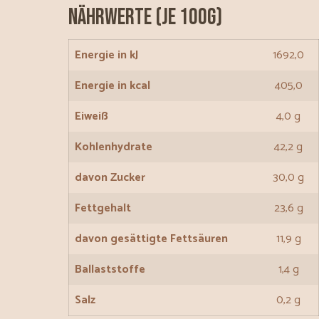
Nährwerte (je 100g)
Energie in kJ
1692,0
Energie in kcal
405,0
Eiweiß
4,0 g
Kohlenhydrate
42,2 g
davon Zucker
30,0 g
Fettgehalt
23,6 g
davon gesättigte Fettsäuren
11,9 g
Ballaststoffe
1,4 g
Salz
0,2 g