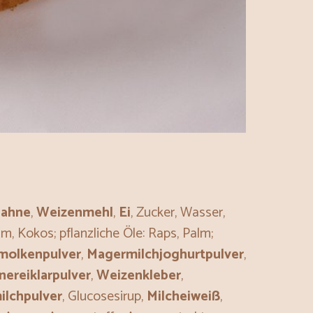
Sahne
,
Weizenmehl
,
Ei
, Zucker, Wasser,
lm, Kokos; pflanzliche Öle: Raps, Palm;
molkenpulver
,
Magermilchjoghurtpulver
,
ereiklarpulver
,
Weizenkleber
,
lchpulver
, Glucosesirup,
Milcheiweiß
,