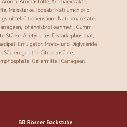
z, Aroma, Aromastoffe, Aromaextrakte,
fe, Maisstärke, Jodsalz: Natriumchlorid,
ngsmittel: Citronensäure, Natriumacetate;
Carrageen, Johannisbrotkernmehl, Gummi
te Stärke: Acetyliertes Distärkephosphat,
eadipat; Emulgator: Mono- und Diglyceride
; Säureregulator: Citronensäure,
umphosphate; Geliermittel: Carrageen,
BB Rösner Backstube