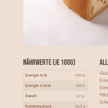
Nährwerte (je 100g)
All
Glut
Energie in kJ
1051,0
Erze
Energie in kcal
250,0
Eier
Milc
Eiweiß
3,7 g
Schw
Kohlenhydrate
25,0 g