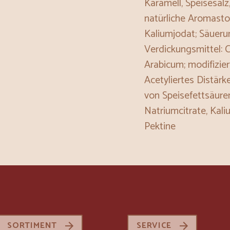
Karamell, Speisesal
natürliche Aromastof
Kaliumjodat; Säueru
Verdickungsmittel: 
Arabicum; modifizier
Acetyliertes Distärk
von Speisefettsäuren
Natriumcitrate, Kali
Pektine
SORTIMENT
SERVICE