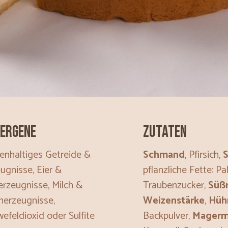
ergene
Zutaten
enhaltiges Getreide &
Schmand
, Pfirsich,
ugnisse, Eier &
pflanzliche Fette: Pa
erzeugnisse, Milch &
Traubenzucker,
Süß
herzeugnisse,
Weizenstärke
,
Hühn
efeldioxid oder Sulfite
Backpulver,
Magermi