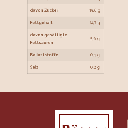
davon Zucker
15,6 g
Fettgehalt
14,7 g
davon gesättigte
5,6 g
Fettsäuren
Ballaststoffe
0,4 g
Salz
0,2 g