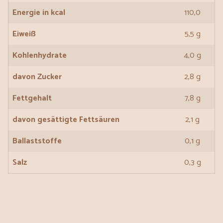
Energie in kcal
110,0
Eiweiß
5,5 g
Kohlenhydrate
4,0 g
davon Zucker
2,8 g
Fettgehalt
7,8 g
davon gesättigte Fettsäuren
2,1 g
Ballaststoffe
0,1 g
Salz
0,3 g