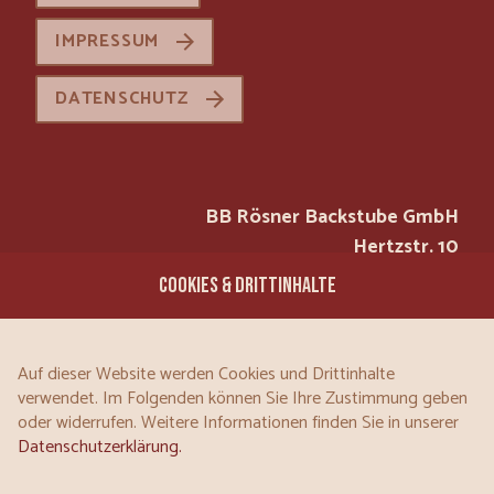
IMPRESSUM
DATENSCHUTZ
BB Rösner Backstube GmbH
Hertzstr. 10
97076 Würzburg
COOKIES & DRITTINHALTE
Tel.: 0931 / 200 30-0
Mail:
Auf dieser Website werden Cookies und Drittinhalte
INFO@BB-ROESNER-BACKSTUBE.DE
verwendet. Im Folgenden können Sie Ihre Zustimmung geben
oder widerrufen. Weitere Informationen finden Sie in unserer
Datenschutzerklärung.
|
FACEBOOK
INSTAGRAM