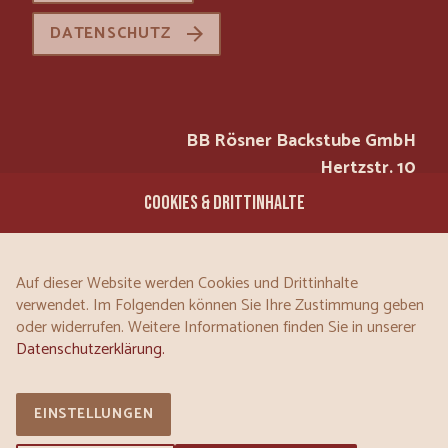
DATENSCHUTZ
BB Rösner Backstube GmbH
Hertzstr. 10
97076 Würzburg
COOKIES & DRITTINHALTE
Tel.: 0931 / 200 30-0
Mail:
Auf dieser Website werden Cookies und Drittinhalte
INFO@BB-ROESNER-BACKSTUBE.DE
verwendet. Im Folgenden können Sie Ihre Zustimmung geben
oder widerrufen. Weitere Informationen finden Sie in unserer
Datenschutzerklärung.
|
FACEBOOK
INSTAGRAM
EINSTELLUNGEN