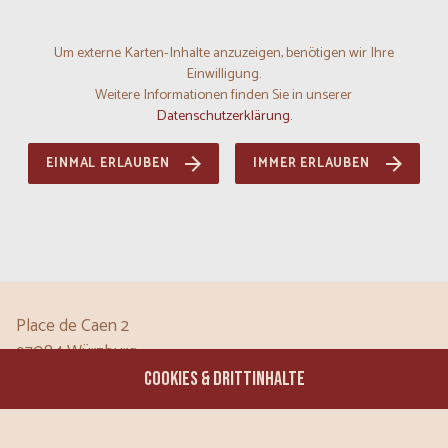
Um externe Karten-Inhalte anzuzeigen, benötigen wir Ihre
Einwilligung.
Weitere Informationen finden Sie in unserer
Datenschutzerklärung.
EINMAL ERLAUBEN
IMMER ERLAUBEN
Place de Caen 2
97084
Würzburg
Bayern
COOKIES & DRITTINHALTE
DE
Tel:
0931 6607441