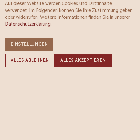
Auf dieser Website werden Cookies und Drittinhalte
verwendet. Im Folgenden können Sie Ihre Zustimmung geben
oder widerrufen. Weitere Informationen finden Sie in unserer
Montag:
07:00 - 18:00
Datenschutzerklärung.
Dienstag:
07:00 - 18:00
Mittwoch:
07:00 - 18:00
Donnerstag:
07:00 - 18:00
EINSTELLUNGEN
Freitag:
07:00 - 18:00
Samstag:
07:00 - 13:00
ALLES ABLEHNEN
ALLES AKZEPTIEREN
Sonntag:
08:00 - 11:00