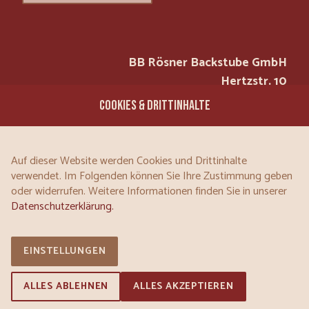
BB Rösner Backstube GmbH
Hertzstr. 10
97076 Würzburg
COOKIES & DRITTINHALTE
Tel.: 0931 / 200 30-0
Mail:
Auf dieser Website werden Cookies und Drittinhalte
INFO@BB-ROESNER-BACKSTUBE.DE
verwendet. Im Folgenden können Sie Ihre Zustimmung geben
oder widerrufen. Weitere Informationen finden Sie in unserer
Datenschutzerklärung.
|
FACEBOOK
INSTAGRAM
EINSTELLUNGEN
ALLES ABLEHNEN
ALLES AKZEPTIEREN